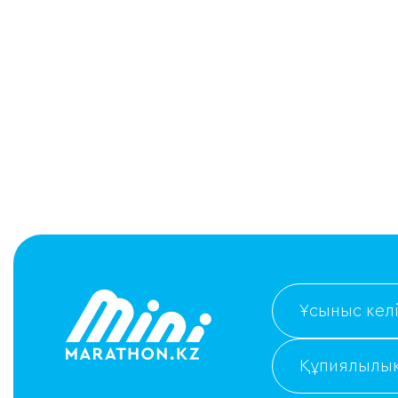
Ұсыныс келі
Құпиялылық