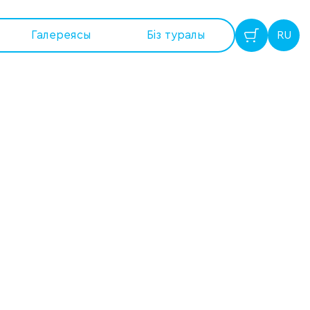
Галереясы
Бiз туралы
RU