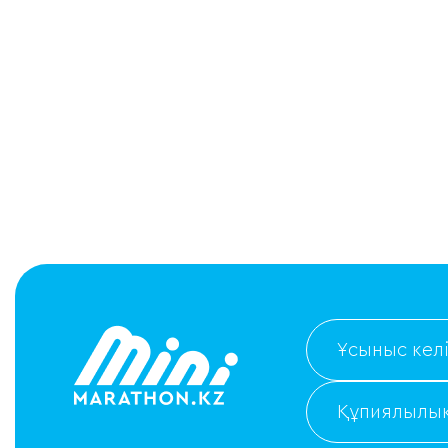
Ұсыныс келі
Құпиялылық