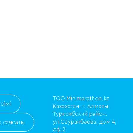
ТОО Minimarathon.kz
сімі
Казахстан, г. Алматы,
Турксибский район.
ул.Сауранбаева, дом 4,
 саясаты
оф.2