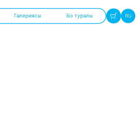
Галереясы
Бiз туралы
RU