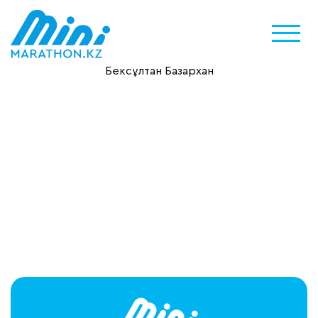
Бексұлтан Базархан