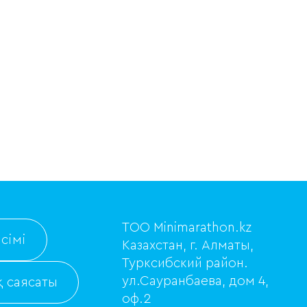
ТОО Minimarathon.kz
сімі
Казахстан, г. Алматы,
Турксибский район.
ул.Сауранбаева, дом 4,
 саясаты
оф.2