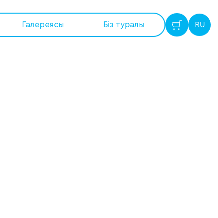
Галереясы
Бiз туралы
RU