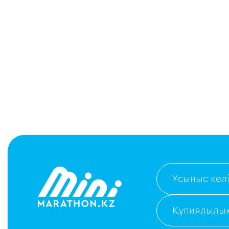
Ұсыныс келі
Құпиялылық