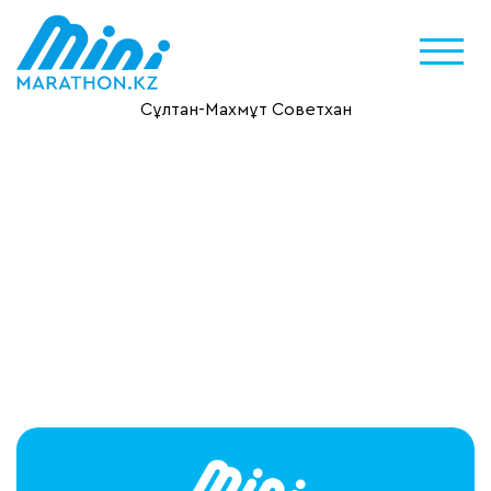
Сұлтан-Махмұт Советхан