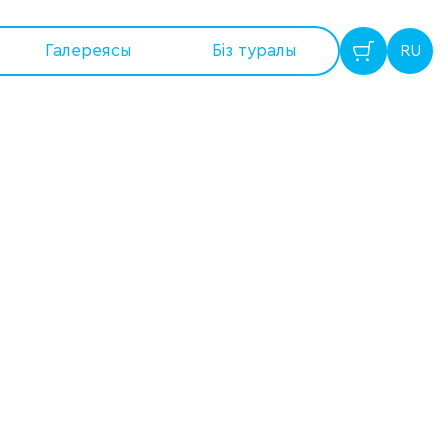
Галереясы
Бiз туралы
RU