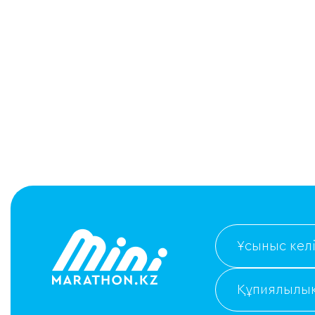
Ұсыныс келі
Құпиялылық