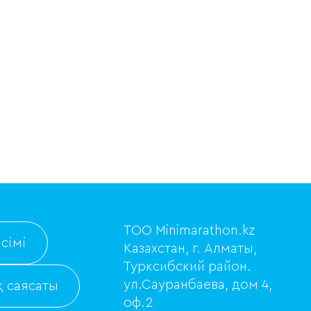
ТОО Minimarathon.kz
сімі
Казахстан, г. Алматы,
Турксибский район.
ул.Сауранбаева, дом 4,
 саясаты
оф.2