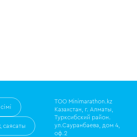
ТОО Minimarathon.kz
сімі
Казахстан, г. Алматы,
Турксибский район.
ул.Сауранбаева, дом 4,
 саясаты
оф.2