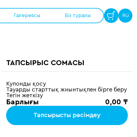
Галереясы
Бiз туралы
RU
ТАПСЫРЫС СОМАСЫ
Купонды қосу
Тауарды старттық жиынтықпен бірге беру
Тегін жеткізу
Барлығы
0,00
₸
Тапсырысты рәсімдеу