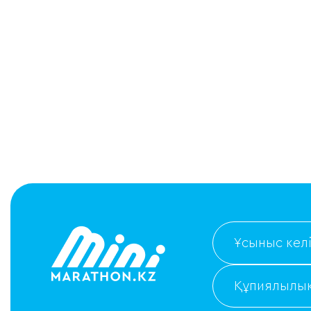
Ұсыныс келі
Құпиялылық