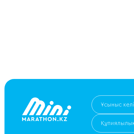
Ұсыныс келі
Құпиялылық