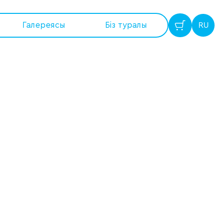
Галереясы
Бiз туралы
RU