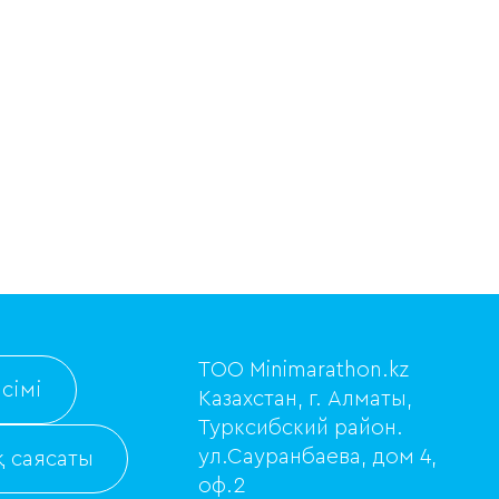
ТОО Minimarathon.kz
сімі
Казахстан, г. Алматы,
Турксибский район.
ул.Сауранбаева, дом 4,
 саясаты
оф.2