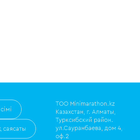
ТОО Minimarathon.kz
сімі
Казахстан, г. Алматы,
Турксибский район.
ул.Сауранбаева, дом 4,
 саясаты
оф.2