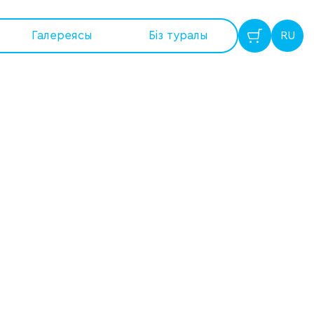
Галереясы
Бiз туралы
RU