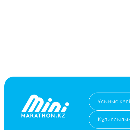
Ұсыныс келі
Құпиялылық