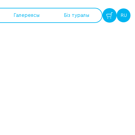
Галереясы
Бiз туралы
RU