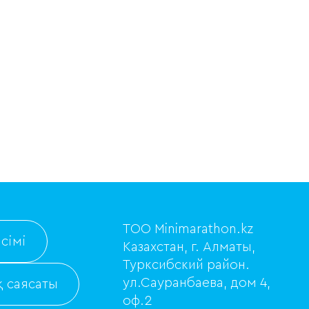
ТОО Minimarathon.kz
сімі
Казахстан, г. Алматы,
Турксибский район.
ул.Сауранбаева, дом 4,
 саясаты
оф.2