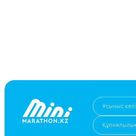
Ұсыныс келі
Құпиялылық