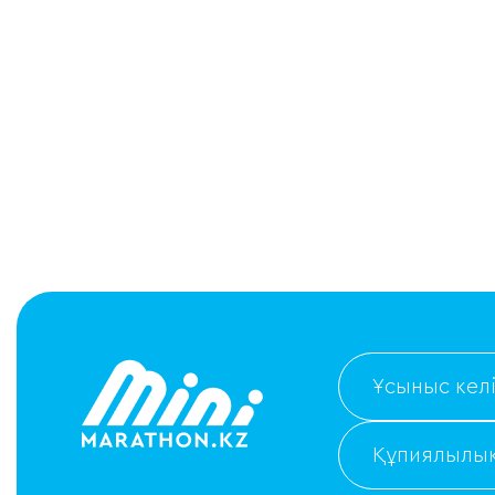
Ұсыныс келі
Құпиялылық