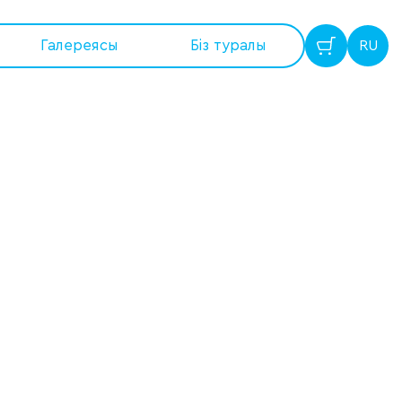
Галереясы
Бiз туралы
RU