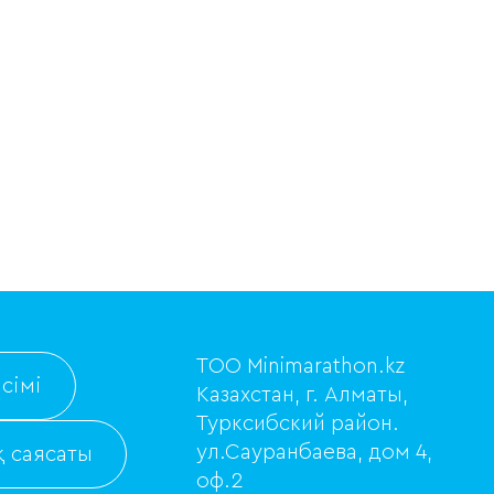
ТОО Minimarathon.kz
сімі
Казахстан, г. Алматы,
Турксибский район.
ул.Сауранбаева, дом 4,
 саясаты
оф.2