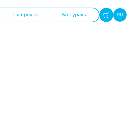
Галереясы
Бiз туралы
RU