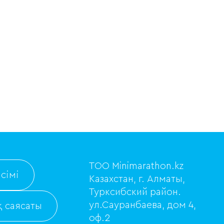
ТОО Minimarathon.kz
сімі
Казахстан, г. Алматы,
Турксибский район.
ул.Сауранбаева, дом 4,
 саясаты
оф.2