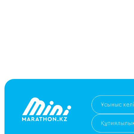
Ұсыныс келі
Құпиялылық