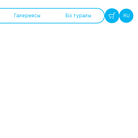
Галереясы
Бiз туралы
RU