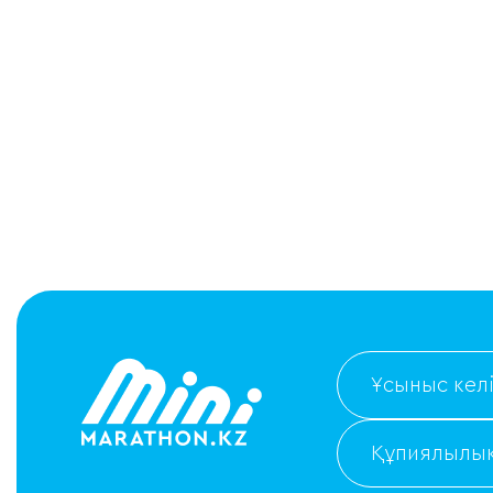
Ұсыныс келі
Құпиялылық