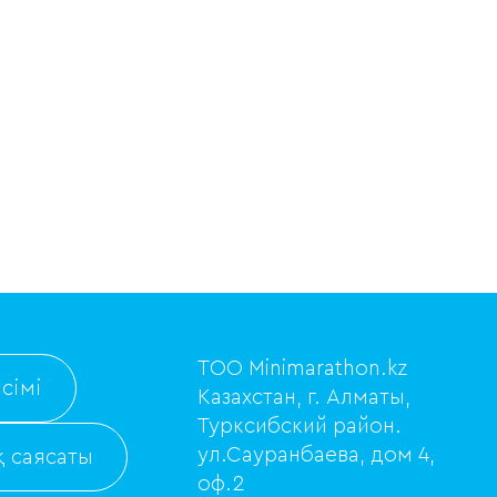
ТОО Minimarathon.kz
сімі
Казахстан, г. Алматы,
Турксибский район.
ул.Сауранбаева, дом 4,
 саясаты
оф.2