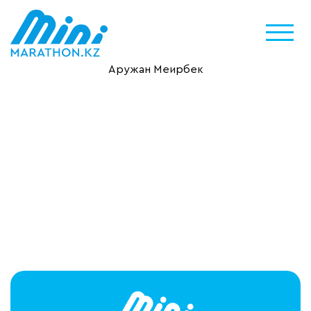
Аружан Меирбек