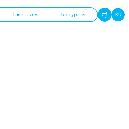
Галереясы
Бiз туралы
RU