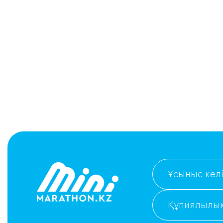
Ұсыныс келі
Құпиялылық