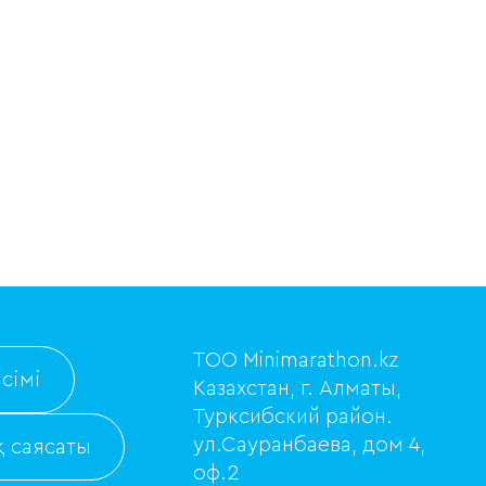
ТОО Minimarathon.kz
сімі
Казахстан, г. Алматы,
Турксибский район.
ул.Сауранбаева, дом 4,
 саясаты
оф.2