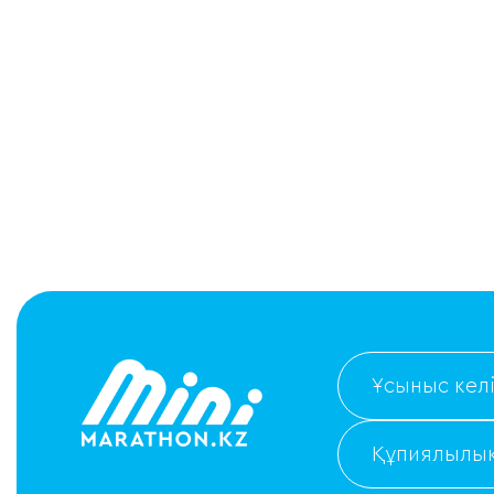
Ұсыныс келі
Құпиялылық