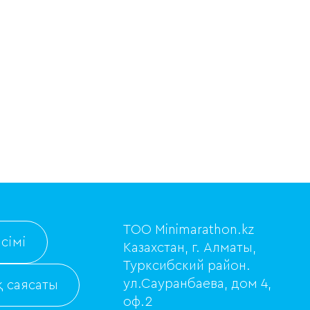
ТОО Minimarathon.kz
сімі
Казахстан, г. Алматы,
Турксибский район.
ул.Сауранбаева, дом 4,
 саясаты
оф.2