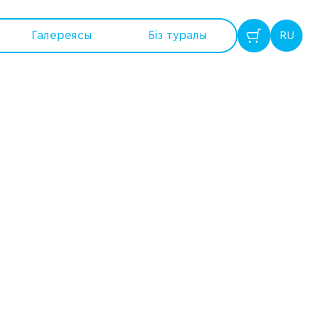
Галереясы
Бiз туралы
RU