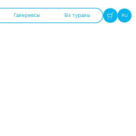
Галереясы
Бiз туралы
RU