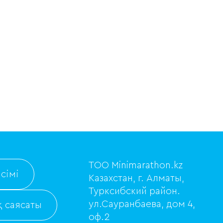
ТОО Minimarathon.kz
сімі
Казахстан, г. Алматы,
Турксибский район.
ул.Сауранбаева, дом 4,
 саясаты
оф.2