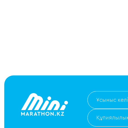
Ұсыныс келі
Құпиялылық