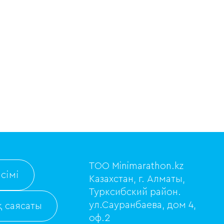
ТОО Minimarathon.kz
сімі
Казахстан, г. Алматы,
Турксибский район.
ул.Сауранбаева, дом 4,
 саясаты
оф.2