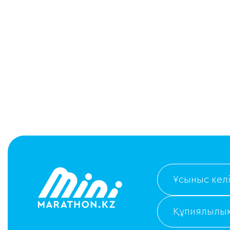
Ұсыныс келі
Құпиялылық