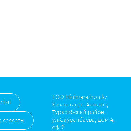
ТОО Minimarathon.kz
сімі
Казахстан, г. Алматы,
Турксибский район.
ул.Сауранбаева, дом 4,
 саясаты
оф.2