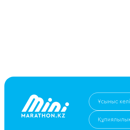
Ұсыныс келі
Құпиялылық