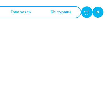
Галереясы
Бiз туралы
RU