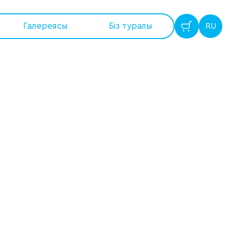
Галереясы
Бiз туралы
RU