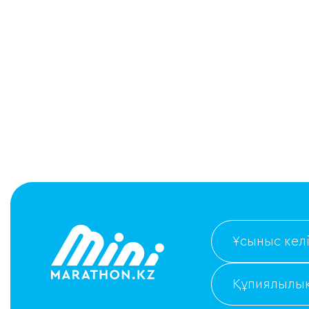
Ұсыныс келі
Құпиялылық