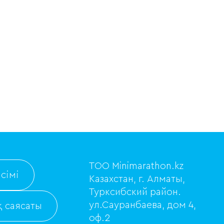
ТОО Minimarathon.kz
сімі
Казахстан, г. Алматы,
Турксибский район.
ул.Сауранбаева, дом 4,
 саясаты
оф.2