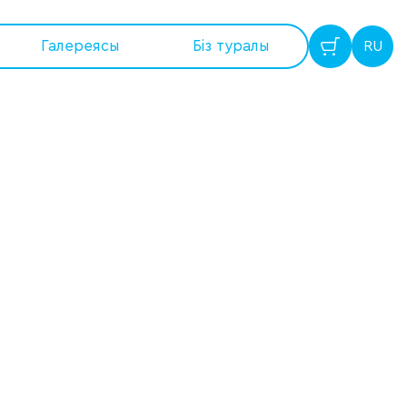
Галереясы
Бiз туралы
RU