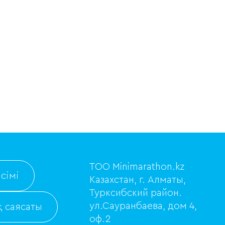
ТОО Minimarathon.kz
сімі
Казахстан, г. Алматы,
Турксибский район.
ул.Сауранбаева, дом 4,
 саясаты
оф.2