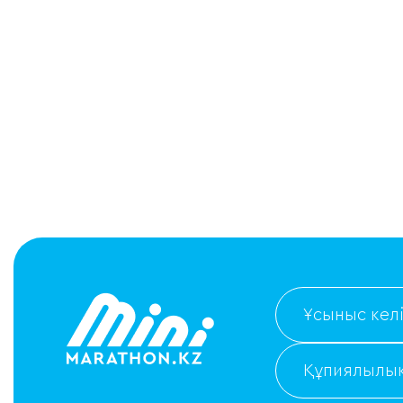
Ұсыныс келі
Құпиялылық