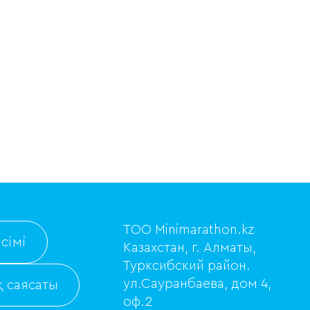
ТОО Minimarathon.kz
сімі
Казахстан, г. Алматы,
Турксибский район.
ул.Сауранбаева, дом 4,
 саясаты
оф.2