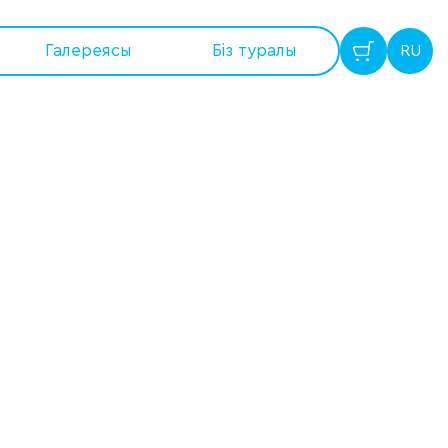
Галереясы
Бiз туралы
RU