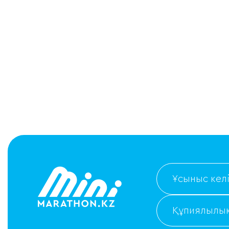
Ұсыныс келі
Құпиялылық