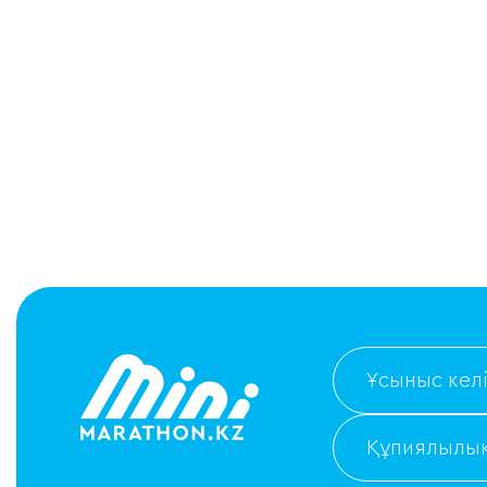
Ұсыныс келі
Құпиялылық