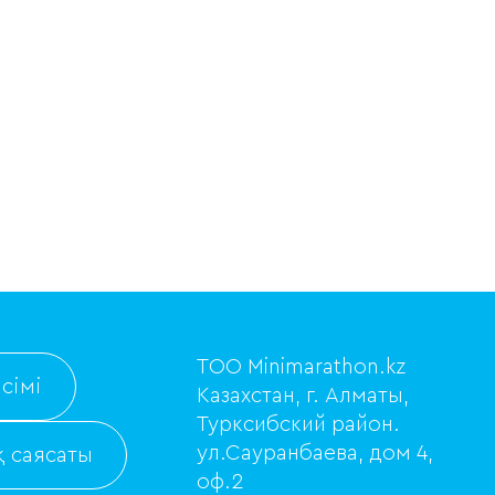
ТОО Minimarathon.kz
сімі
Казахстан, г. Алматы,
Турксибский район.
ул.Сауранбаева, дом 4,
 саясаты
оф.2