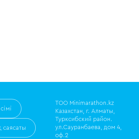
ТОО Minimarathon.kz
сімі
Казахстан, г. Алматы,
Турксибский район.
ул.Сауранбаева, дом 4,
 саясаты
оф.2