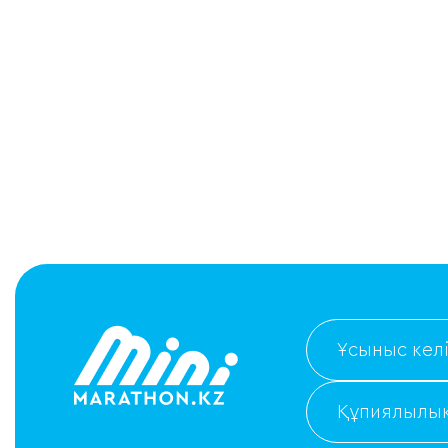
Ұсыныс келі
Құпиялылық