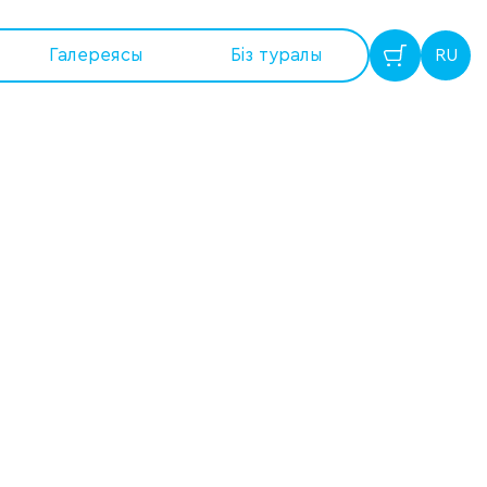
Галереясы
Бiз туралы
RU