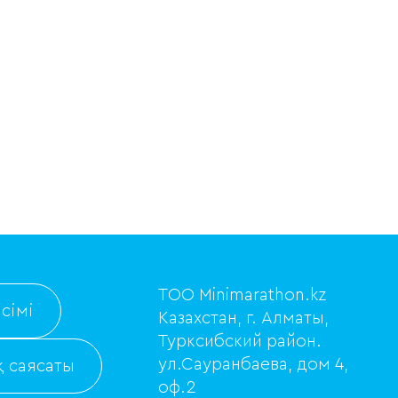
ТОО Minimarathon.kz
сімі
Казахстан, г. Алматы,
Турксибский район.
ул.Сауранбаева, дом 4,
 саясаты
оф.2