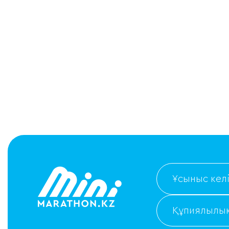
Ұсыныс келі
Құпиялылық