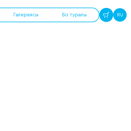
Галереясы
Бiз туралы
RU