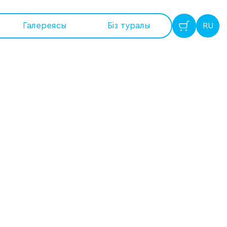
Галереясы
Бiз туралы
RU