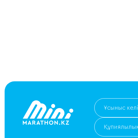
Ұсыныс келі
Құпиялылық