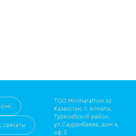
ТОО Minimarathon.kz
сімі
Казахстан, г. Алматы,
Турксибский район.
ул.Сауранбаева, дом 4,
 саясаты
оф.2