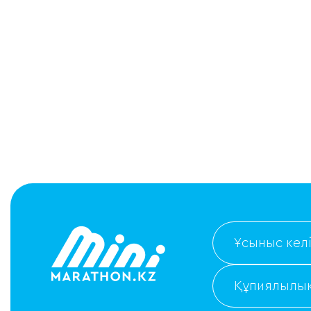
Ұсыныс келі
Құпиялылық