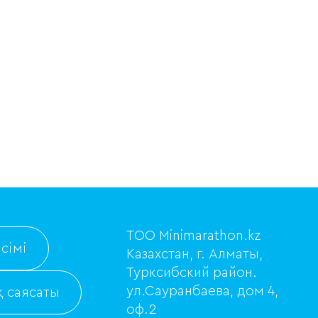
ТОО Minimarathon.kz
сімі
Казахстан, г. Алматы,
Турксибский район.
ул.Сауранбаева, дом 4,
 саясаты
оф.2