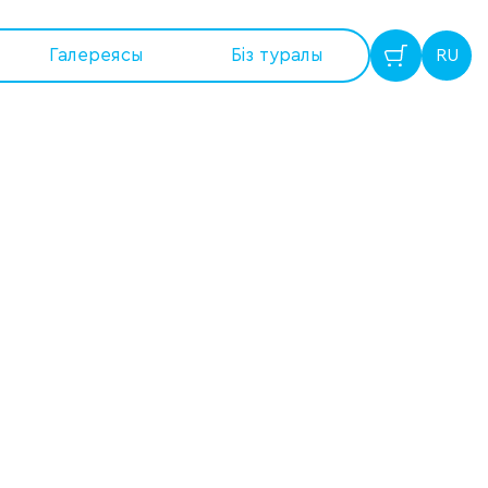
Галереясы
Бiз туралы
RU