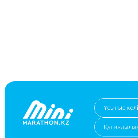
Ұсыныс келі
Құпиялылық