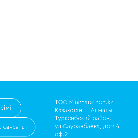
ТОО Minimarathon.kz
сімі
Казахстан, г. Алматы,
Турксибский район.
ул.Сауранбаева, дом 4,
 саясаты
оф.2