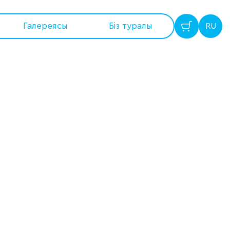
Галереясы
Бiз туралы
RU