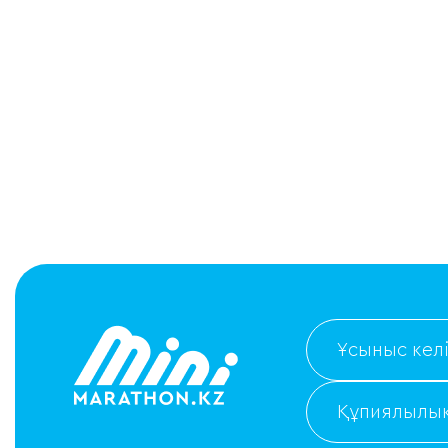
Ұсыныс келі
Құпиялылық