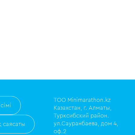
ТОО Minimarathon.kz
сімі
Казахстан, г. Алматы,
Турксибский район.
ул.Сауранбаева, дом 4,
 саясаты
оф.2