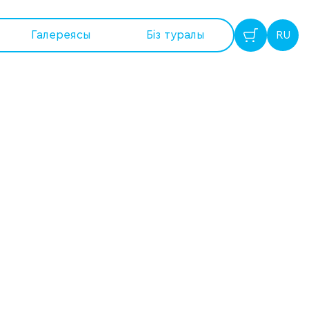
Галереясы
Бiз туралы
RU