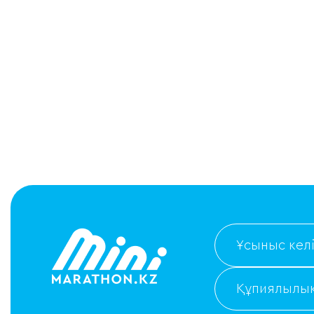
Ұсыныс келі
Құпиялылық