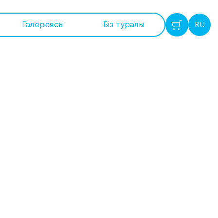
Галереясы
Бiз туралы
RU