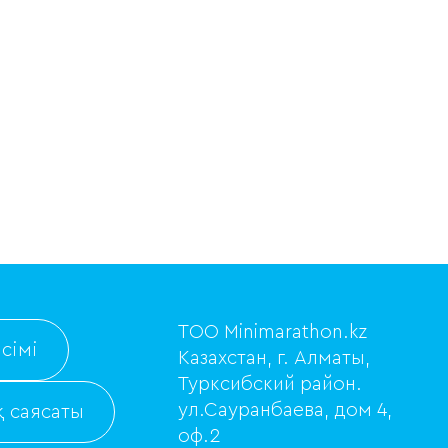
ТОО Minimarathon.kz
сімі
Казахстан, г. Алматы,
Турксибский район.
ул.Сауранбаева, дом 4,
 саясаты
оф.2