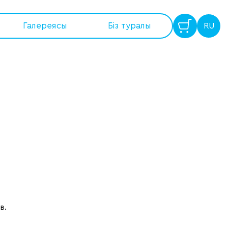
Галереясы
Бiз туралы
RU
в.