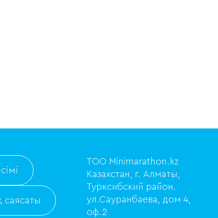
ТОО Minimarathon.kz
сімі
Казахстан, г. Алматы,
Турксибский район.
ул.Сауранбаева, дом 4,
 саясаты
оф.2