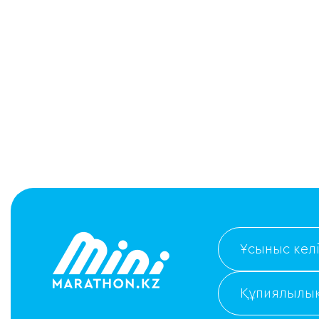
Ұсыныс келі
Құпиялылық