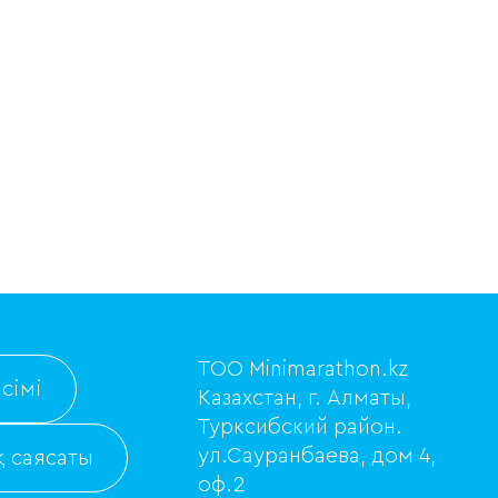
ТОО Minimarathon.kz
сімі
Казахстан, г. Алматы,
Турксибский район.
ул.Сауранбаева, дом 4,
 саясаты
оф.2