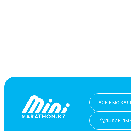
Ұсыныс келі
Құпиялылық