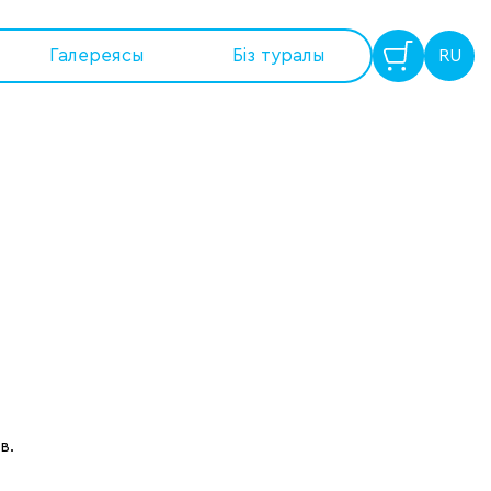
Галереясы
Бiз туралы
RU
в.