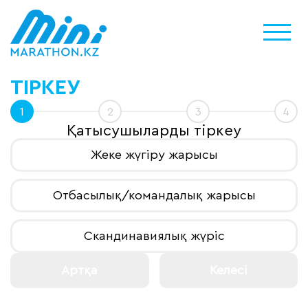
ТІРКЕУ
1
2
3
4
Қатысушыларды тіркеу
Жеке жүгіру жарысы
Отбасылық/командалық жарысы
Скандинавиялық жүріс
Артқа
Келесі