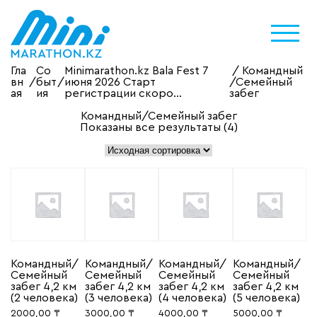
Гла
Со
Minimarathon.kz Bala Fest 7
/ Командный
вн
/
быт
/
июня 2026 Старт
/Семейный
ая
ия
регистрации скоро...
забег
Командный/Семейный забег
Показаны все результаты (4)
Командный/
Командный/
Командный/
Командный/
Семейный
Семейный
Семейный
Семейный
забег 4,2 км
забег 4,2 км
забег 4,2 км
забег 4,2 км
(2 человека)
(3 человека)
(4 человека)
(5 человека)
2000,00
₸
3000,00
₸
4000,00
₸
5000,00
₸