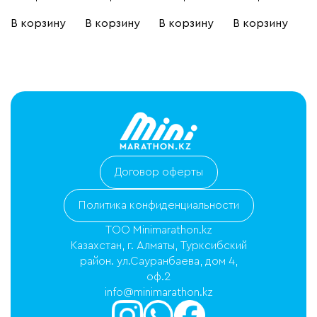
В корзину
В корзину
В корзину
В корзину
Договор оферты
Политика конфиденциальности
ТОО Minimarathon.kz
Казахстан, г. Алматы, Турксибский
район. ул.Сауранбаева, дом 4,
оф.2
info@minimarathon.kz