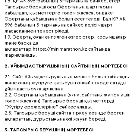
1.8. ҚР АК 395-бабының 5-тармағына сәйкес, егер
Тапсырыс беруші осы Офертаның шарттарын
қабылдап, қызметтерге төлем жасаса, онда ол
Офертаны қабылдаған болып есептеледі. Бұл ҚР АК
396-бабының 3-тармағына сәйкес келісімшарт
жасасқанмен теңестіріледі.
1.9. Оферта, оған енгізілген өзгерістер, қосымшалар
және басқа да
ақпараттар
https://minimarathon.kz
сайтында
жарияланады.
2. ҰЙЫМДАСТЫРУШЫНЫҢ САЙТЫНЫҢ МӘРТЕБЕСІ
2.1. Сайт Ұйымдастырушының меншігі болып табылады
және оның жүгіруге қатысуын онлайн түрде сатуды
ұйымдастыруға арналған.
2.2. Офертаны қабылдаған (яғни, сайттағы жүгіру үшін
төлем жасаған) Тапсырыс беруші қызметтерді
"Жүгіру ережелеріне" сәйкес алады.
2.3. Тапсырыс беруші сайтта тіркеу кезінде берген
ақпараттың дұрыстығына өзі жауап береді.
3. ТАПСЫРЫС БЕРУШІНІҢ МӘРТЕБЕСІ