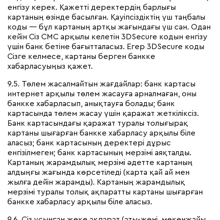
енгізу керек. Қажетті деректердің барлығы
картаның өзінде басылған. Қауіпсіздіктің үш таңбалы
коды — бұл картаның артқы жағындағы үш сан. Одан
кейін Сіз СМС арқылы келетін 3DSecure кодын енгізу
үшін банк бетіне бағытталасыз. Егер 3DSecure коды
Сізге келмесе, картаны берген банкке
хабарласуыңыз қажет.
9.5. Төлем жасалмайтын жағдайлар: банк картасы
интернет арқылы төлем жасауға арналмаған, оны
банкке хабарласып, анықтауға болады; банк
картасында төлем жасау үшін қаражат жеткіліксіз.
Банк картасындағы қаражат туралы толығырақ
картаны шығарған банкке хабарласу арқылы біле
аласыз; банк картасының деректері дұрыс
енгізілмеген; банк картасының мерзімі аяқталды.
Картаның жарамдылық мерзімі әдетте картаның
алдыңғы жағында көрсетіледі (карта қай ай мен
жылға дейін жарамды). Картаның жарамдылық
мерзімі туралы толық ақпаратты картаны шығарған
банкке хабарласу арқылы біле аласыз.
9.6. Сіз ұсынған жеке ақпарат (аты-жөні, мекенжайы,