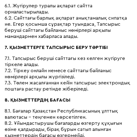
6.1. Жүгірулер туралы ақпарат сайтта
орналастырылады.
6.2. Сайттағы барлық ақпарат анықтамалық сипатқа
ие. Егер қосымша сұрақтар туындаса, Тапсырыс
беруші сайттағы байланыс нөмірлері арқылы
мамандармен хабарласа алады.
7. ҚЫЗМЕТТЕРГЕ ТАПСЫРЫС БЕРУ ТӘРТІБІ
7.1. Тапсырыс беруші сайттағы кез келген жүгіруге
тіркеле алады.
7.2. Тіркеу онлайн немесе сайттағы байланыс
нөмірлері арқылы жүргізіледі.
7.3. Төлем жасалғаннан кейін тапсырыс электрондық
поштаға растау ретінде жіберіледі.
8. ҚЫЗМЕТТЕРДІҢ БАҒАСЫ
8.1. Бағалар Қазақстан Республикасының ұлттық
валютасы – теңгемен көрсетілген.
8.2. Ұйымдастырушы бағаларды өзгерту құқығын
өзіне қалдырады, бірақ бұрын сатып алынған
қызметтердің бағасы өзгермейді.