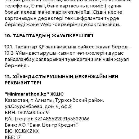
телефоны, E-mail, банк картасының нөмірі) құпия
болып келеді және жария етілмейді. Сіздің несие
картаңыздың деректері тек шифрланған түрде
беріледі және Web -серверімізде сақталмайды.
10. ТАРАПТАРДЫҢ ЖАУАПКЕРШІЛІГІ
10.1. Тараптар ҚР заңнамасына сәйкес жауап береді.
10.2. Ұйымдастырушы қызмет нәтижелерін дұрыс
пайдаланбау салдарынан туындаған зиян үшін жауап
бермейді.
12. ҰЙЫМДАСТЫРУШЫНЫҢ МЕКЕНЖАЙЫ МЕН
РЕКВИЗИТТЕРІ
"Minimarathon.kz" ЖШС
Казахстан, г. Алматы, Турксибский район.
ул.Сауранбаева, дом 4, оф.2
БИН: 180240013519
Р/ш (теңге): KZ148562203133522066
Банк: АО "Банк ЦентрКредит"
BIC: KCJBKZKX
КБЕ: 17