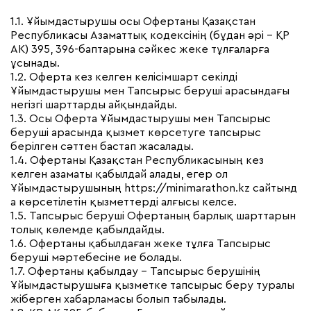
1.1. Ұйымдастырушы осы Офертаны Қазақстан
Республикасы Азаматтық кодексінің (бұдан әрі – ҚР
АК) 395, 396-баптарына сәйкес жеке тұлғаларға
ұсынады.
1.2. Оферта кез келген келісімшарт секілді
Ұйымдастырушы мен Тапсырыс беруші арасындағы
негізгі шарттарды айқындайды.
1.3. Осы Оферта Ұйымдастырушы мен Тапсырыс
беруші арасында қызмет көрсетуге тапсырыс
берілген сәттен бастап жасалады.
1.4. Офертаны Қазақстан Республикасының кез
келген азаматы қабылдай алады, егер ол
Ұйымдастырушының
https://minimarathon.kz
сайтынд
а көрсетілетін қызметтерді алғысы келсе.
1.5. Тапсырыс беруші Офертаның барлық шарттарын
толық көлемде қабылдайды.
1.6. Офертаны қабылдаған жеке тұлға Тапсырыс
беруші мәртебесіне ие болады.
1.7. Офертаны қабылдау – Тапсырыс берушінің
Ұйымдастырушыға қызметке тапсырыс беру туралы
жіберген хабарламасы болып табылады.