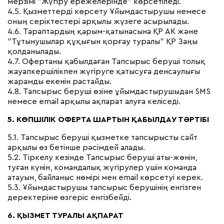
мерзімі "Жүгіру ережелерінде" көрсетіледі.
4.5. Қызметтерді көрсету Ұйымдастырушы немесе
оның серіктестері арқылы жүзеге асырылады.
4.6. Тараптардың қарым-қатынасына ҚР АК және
"Тұтынушылар құқығын қорғау туралы" ҚР Заңы
қолданылады.
4.7. Офертаны қабылдаған Тапсырыс беруші толық
жауапкершілікпен жүгіруге қатысуға денсаулығы
жарамды екенін растайды.
4.8. Тапсырыс беруші өзіне ұйымдастырушыдан SMS
немесе email арқылы ақпарат алуға келіседі.
5. КӨПШІЛІК ОФЕРТА ШАРТЫН ҚАБЫЛДАУ ТӘРТІБІ
5.1. Тапсырыс беруші қызметке тапсырысты сайт
арқылы өз бетінше рәсімдей алады.
5.2. Тіркелу кезінде Тапсырыс беруші аты-жөнін,
туған күнін, командалық жүгірулер үшін команда
атауын, байланыс нөмірі мен email көрсетуі керек.
5.3. Ұйымдастырушы тапсырыс берушінің енгізген
деректеріне өзгеріс енгізбейді.
6. ҚЫЗМЕТ ТУРАЛЫ АҚПАРАТ