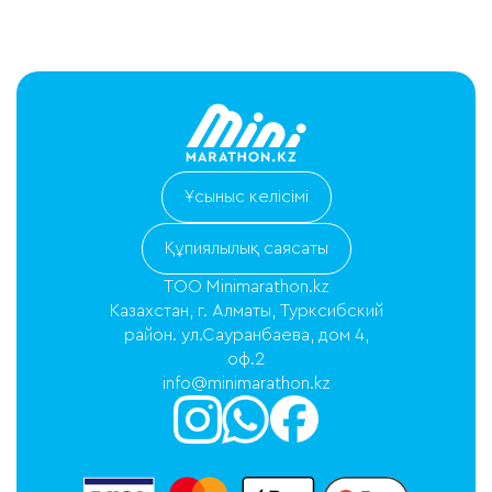
Ұсыныс келісімі
Құпиялылық саясаты
ТОО Minimarathon.kz
Казахстан, г. Алматы, Турксибский
район. ул.Сауранбаева, дом 4,
оф.2
info@minimarathon.kz