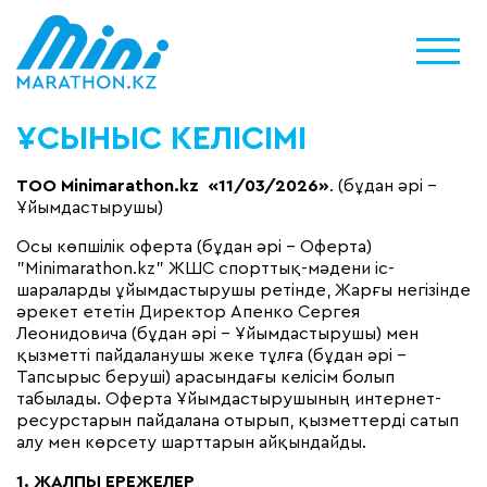
ҰСЫНЫС КЕЛІСІМІ
ТОО Minimarathon.kz «11/03/2026»
. (бұдан әрі –
Ұйымдастырушы)
Осы көпшілік оферта (бұдан әрі – Оферта)
"Minimarathon.kz" ЖШС спорттық-мәдени іс-
шараларды ұйымдастырушы ретінде, Жарғы негізінде
әрекет ететін Директор Апенко Сергея
Леонидовича (бұдан әрі – Ұйымдастырушы) мен
қызметті пайдаланушы жеке тұлға (бұдан әрі –
Тапсырыс беруші) арасындағы келісім болып
табылады. Оферта Ұйымдастырушының интернет-
ресурстарын пайдалана отырып, қызметтерді сатып
алу мен көрсету шарттарын айқындайды.
1. ЖАЛПЫ ЕРЕЖЕЛЕР