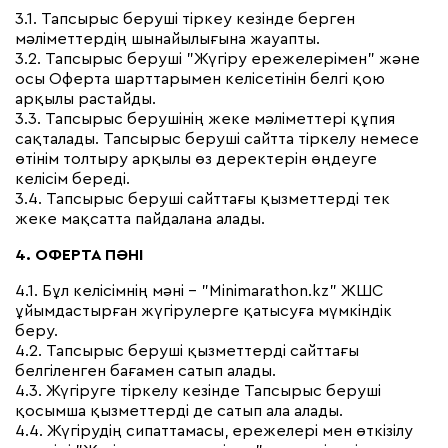
3.1. Тапсырыс беруші тіркеу кезінде берген
мәліметтердің шынайылығына жауапты.
3.2. Тапсырыс беруші "Жүгіру ережелерімен" және
осы Оферта шарттарымен келісетінін белгі қою
арқылы растайды.
3.3. Тапсырыс берушінің жеке мәліметтері құпия
сақталады. Тапсырыс беруші сайтта тіркелу немесе
өтінім толтыру арқылы өз деректерін өңдеуге
келісім береді.
3.4. Тапсырыс беруші сайттағы қызметтерді тек
жеке мақсатта пайдалана алады.
4. ОФЕРТА ПӘНІ
4.1. Бұл келісімнің мәні – "Minimarathon.kz" ЖШС
ұйымдастырған жүгірулерге қатысуға мүмкіндік
беру.
4.2. Тапсырыс беруші қызметтерді сайттағы
белгіленген бағамен сатып алады.
4.3. Жүгіруге тіркелу кезінде Тапсырыс беруші
қосымша қызметтерді де сатып ала алады.
4.4. Жүгірудің сипаттамасы, ережелері мен өткізілу