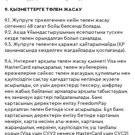
9. ҚЫЗМЕТТЕРГЕ ТӨЛЕМ ЖАСАУ
9.1. Жүгіруге тіркелгеннен кейін төлем жасау
сілтемесі 48 сағат бойы белсенді болады.
9.2. Ақша Ұйымдастырушының есепшотына түскен
кезде төлем орындалған болып саналады.
9.3. Жүгіруге төленген қаражат қайтарылмайды (ҚР
заңнамасында көзделген жағдайларды қоспағанда).
9.4. Интернет арқылы төлем жасау қызметі Visa мен
MasterCard халықаралық төлем жүйелерінің
ережелеріне сәйкес төлем жасаудың құпиялығы мен
қауіпсіздігін сақтау қағидаттары негізінде жүзеге
асырылады, ол үшін деректерді тексеру, шифрлау
мен жабық байланыс арналары арқылы табыстаудың
ең заманауи әдістері пайдаланылады. Банк
картасының деректерін енгізу FreedomPay
қорғалған төлем бетінде іске асырылады. Бұл банк
картасының деректерін енгізу бетінде картаның
нөмірін, карта иесінің аты-жөнін, картаның
жарамдылық мерзімін, қауіпсіздіктің үш таңбалы
кодын (Visa үшін CVV2 немесе MasterCard үшін CVC2)